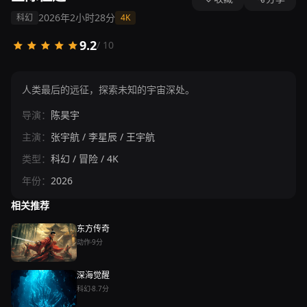
2026年
2小时28分
科幻
4K
9.2
/ 10
人类最后的远征，探索未知的宇宙深处。
导演：
陈昊宇
主演：
张宇航 / 李星辰 / 王宇航
类型：
科幻 / 冒险 / 4K
年份：
2026
相关推荐
东方传奇
动作
9分
深海觉醒
科幻
8.7分