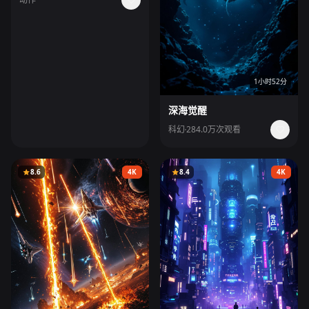
1小时52分
深海觉醒
科幻
284.0万次观看
8.6
4K
8.4
4K