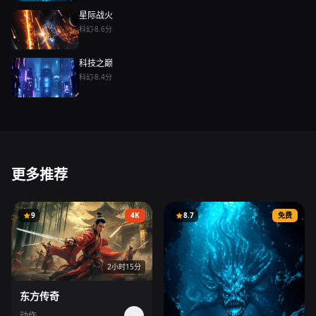
星际战火
科幻
8.6分
科技之巅
科幻
8.4分
更多推荐
9
4K
8.7
免费
2小时15分
东方传奇
动作