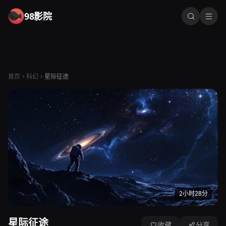
98影院
首页
科幻
星际征途
2小时28分
星际征途
收藏
分享